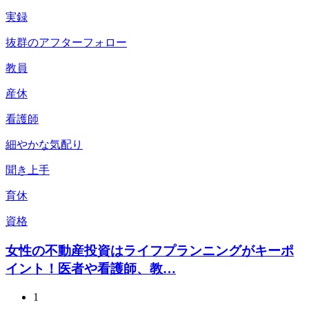
実録
抜群のアフターフォロー
教員
産休
看護師
細やかな気配り
聞き上手
育休
資格
女性の不動産投資はライフプランニングがキーポ
イント！医者や看護師、教…
1