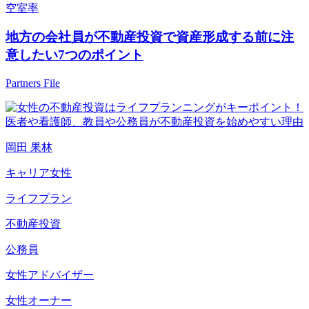
空室率
地方の会社員が不動産投資で資産形成する前に注
意したい7つのポイント
Partners File
岡田 果林
キャリア女性
ライフプラン
不動産投資
公務員
女性アドバイザー
女性オーナー