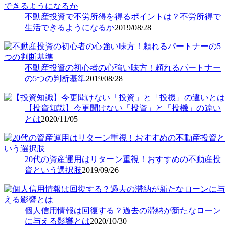
不動産投資で不労所得を得るポイントは？不労所得で
生活できるようになるか
2019/08/28
不動産投資の初心者の心強い味方！頼れるパートナー
の5つの判断基準
2019/08/28
【投資知識】今更聞けない「投資」と「投機」の違い
とは
2020/11/05
20代の資産運用はリターン重視！おすすめの不動産投
資という選択肢
2019/09/26
個人信用情報は回復する？過去の滞納が新たなローン
に与える影響とは
2020/10/30