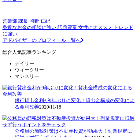
営業部 課長
岡野 仁紀
身近なお金の相談に強い
話題豊富
女性にオススメ
トレンド
に強い
アドバイザーのプロフィール一覧へ
総合人気記事ランキング
デイリー
ウィークリー
マンスリー
銀行貸出金利が9年ぶりに変化！貸出金構成の変化によ
る金利改善
2020/11/18
公務員の節税対策は不動産投資が効果大！副業規定に