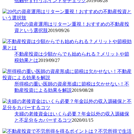
抵触せず行うポイントをチェック
2019/08/28
20代の資産運用はリターン重視！おすすめの不動産投
資という選択肢
2019/09/26
不動産投資は少額からでも始められる？メリットや節
税効果とは
2019/09/27
所得税の重い医師の資産形成に節税は欠かせない！不
動産投資による効果を解説
2019/08/28
夫婦の老後資金はいくら必要？年金以外の収入源確保
と不足分をカバーするコツ
2020/01/15