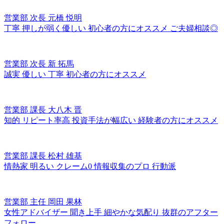
営業部 次長
元橋 悦明
丁寧
押しが弱く優しい
初心者の方にオススメ
ご夫婦相談◎
営業部 次長
新 拓馬
誠実
優しい
丁寧
初心者の方にオススメ
営業部 課長
大八木 晋
知的
リピート率高
投資手法が幅広い
経験者の方にオススメ
営業部 課長
松村 雄基
情熱家
明るい
クレーム0
情報収集のプロ
行動派
営業部 主任
岡田 果林
女性アドバイザー
聞き上手
細やかな気配り
抜群のアフター
フォロー