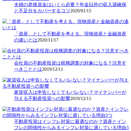
夫婦の老後資金はいくら必要？年金以外の収入源確保
と不足分をカバーするコツ
2020/01/15
「資産」として不動産を考える。現物資産と金融資産
の違いとは
2020/11/17
会社員の不動産投資は税務調査の対象になる？注意す
べきこととは
2019/12/11
家賃収入は申告しなくてもバレない？マイナンバーが
与える不動産投資への影響
2019/12/11
不動産投資はインフレ対策に最適なのか？資産とイン
フレの関係性からみるインフレ対策に適している理由3