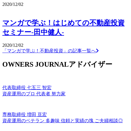
2020/12/02
マンガで学ぶ！はじめての不動産投資
セミナー-田中健人-
2020/12/02
「マンガで学ぶ！不動産投資」の記事一覧へ
OWNERS JOURNALアドバイザー
代表取締役
七五三 智宏
資産運用のプロ
代表者
努力家
専務取締役
増田 亘宏
資産運用のベテラン
多趣味
信頼と実績の塊
ご夫婦相談◎