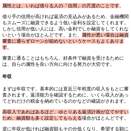
属性とは、いわば借りる人の「信用」の尺度のことです
。
借り手の信用が高ければ返済の見込みがあるため、金融機関
もスムーズに融資できるよう低い金利を設定してくれます。
しかし信用が低い人には、高い金利でしか融資をしてくれな
いという場合がほとんどです。また、
属性が悪い場合は融資
審査に通らずローンが組めないというケースもよくありま
す
。
審査に通ることはもちろん、好条件で融資を受けるために
は、自らの属性を良い方向に向ける努力が大切です。
年収
まずは年収です。基本的には直近三年程度の収入をもとに審
査されます。返済能力を確認するために、いくら収入があっ
てどれだけの税金を納めているのかなどの確認がされます。
高収入であればあるほど、ゆとりある返済計画が立てやすい
ため、融資額も多く設定してもらえる
場合がほとんどです。
逆に年収が低ければ融資額もその分低くなり、希望する額に