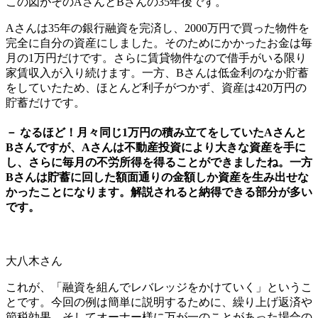
この図がそのAさんとBさんの35年後です。
Aさんは35年の銀行融資を完済し、2000万円で買った物件を
完全に自分の資産にしました。そのためにかかったお金は毎
月の1万円だけです。さらに賃貸物件なので借手がいる限り
家賃収入が入り続けます。一方、Bさんは低金利のなか貯蓄
をしていたため、ほとんど利子がつかず、資産は420万円の
貯蓄だけです。
－ なるほど！月々同じ1万円の積み立てをしていたAさんと
Bさんですが、Aさんは不動産投資により大きな資産を手に
し、さらに毎月の不労所得を得ることができましたね。一方
Bさんは貯蓄に回した額面通りの金額しか資産を生み出せな
かったことになります。解説されると納得できる部分が多い
です。
大八木さん
これが、「融資を組んでレバレッジをかけていく」というこ
とです。今回の例は簡単に説明するために、繰り上げ返済や
節税効果、そしてオーナー様に万が一のことがあった場合の