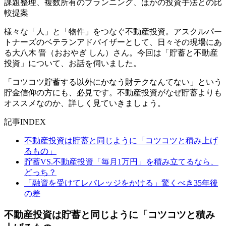
課題整理、複数所有のプランニング、ほかの投資手法との比
較提案
様々な「人」と「物件」をつなぐ不動産投資。アスクルパー
トナーズのベテランアドバイザーとして、日々その現場にあ
る大八木 晋（おおやぎ しん）さん。今回は「貯蓄と不動産
投資」について、お話を伺いました。
「コツコツ貯蓄する以外にかなう財テクなんてない」という
貯金信仰の方にも、必見です。不動産投資がなぜ貯蓄よりも
オススメなのか、詳しく見ていきましょう。
記事INDEX
不動産投資は貯蓄と同じように「コツコツと積み上げ
るもの」
貯蓄VS.不動産投資「毎月1万円」を積み立てるなら、
どっち？
「融資を受けてレバレッジをかける」驚くべき35年後
の差
不動産投資は貯蓄と同じように「コツコツと積み