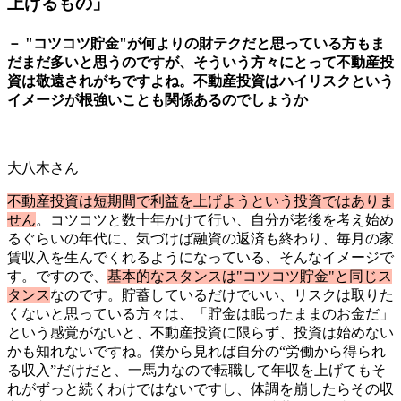
上げるもの」
－ "コツコツ貯金"が何よりの財テクだと思っている方もま
だまだ多いと思うのですが、そういう方々にとって不動産投
資は敬遠されがちですよね。不動産投資はハイリスクという
イメージが根強いことも関係あるのでしょうか
大八木さん
不動産投資は短期間で利益を上げようという投資ではありま
せん
。コツコツと数十年かけて行い、自分が老後を考え始め
るぐらいの年代に、気づけば融資の返済も終わり、毎月の家
賃収入を生んでくれるようになっている、そんなイメージで
す。ですので、
基本的なスタンスは"コツコツ貯金"と同じス
タンス
なのです。貯蓄しているだけでいい、リスクは取りた
くないと思っている方々は、「貯金は眠ったままのお金だ」
という感覚がないと、不動産投資に限らず、投資は始めない
かも知れないですね。僕から見れば自分の“労働から得られ
る収入”だけだと、一馬力なので転職して年収を上げてもそ
れがずっと続くわけではないですし、体調を崩したらその収