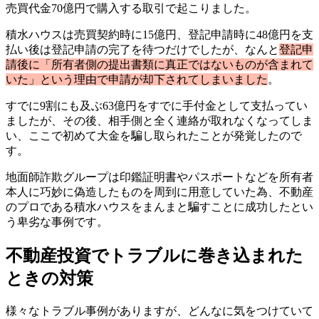
売買代金70億円で購入する取引で起こりました。
積水ハウスは売買契約時に15億円、登記申請時に48億円を支
払い後は登記申請の完了を待つだけでしたが、なんと
登記申
請後に「所有者側の提出書類に真正ではないものが含まれて
いた」という理由で申請が却下されてしまいました
。
すでに9割にも及ぶ63億円をすでに手付金として支払ってい
ましたが、その後、相手側と全く連絡が取れなくなってしま
い、ここで初めて大金を騙し取られたことが発覚したので
す。
地面師詐欺グループは印鑑証明書やパスポートなどを所有者
本人に巧妙に偽造したものを周到に用意していた為、不動産
のプロである積水ハウスをまんまと騙すことに成功したとい
う卑劣な事例です。
不動産投資でトラブルに巻き込まれた
ときの対策
様々なトラブル事例がありますが、どんなに気をつけていて