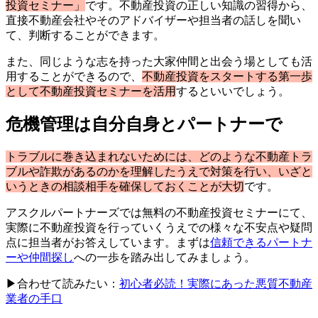
投資セミナー」
です。不動産投資の正しい知識の習得から、
直接不動産会社やそのアドバイザーや担当者の話しを聞い
て、判断することができます。
また、同じような志を持った大家仲間と出会う場としても活
用することができるので、
不動産投資をスタートする第一歩
として不動産投資セミナーを活用
するといいでしょう。
危機管理は自分自身とパートナーで
トラブルに巻き込まれないためには、どのような不動産トラ
ブルや詐欺があるのかを理解したうえで対策を行い、いざと
いうときの相談相手を確保しておくことが大切
です。
アスクルパートナーズでは無料の不動産投資セミナーにて、
実際に不動産投資を行っていくうえでの様々な不安点や疑問
点に担当者がお答えしています。まずは
信頼できるパートナ
ーや仲間探し
への一歩を踏み出してみましょう。
▶合わせて読みたい：
初心者必読！実際にあった悪質不動産
業者の手口