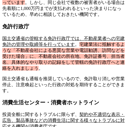
っています
。しかし、同じ会社で複数の被害者がいる場合は
先着順に1,000万円までが支払われるといった決まりになっ
ているため、早めに相談しておきたい機関です。
免許行政庁
国土交通省の管轄する免許行政庁では、不動産業者への宅建
免許の管理や取締等を行っています
。
宅建業法に抵触するよ
うな「不動産会社による悪質な営業や電話勧誘、訪問などを
受けた場合」に、不動産会社の所在地、免許証番号、担当者
名、具体的なやり取りの記録をして管轄の免許行政庁へと連
絡を入れましょう
。
国土交通省も通報を推奨しているので、免許取り消しや営業
停止、注意喚起といった行政の対処を期待することができま
す。
消費生活センター・消費者ホットライン
投資全般に関するトラブルに限らず、
契約や不適切な表示・
広告、製品事故などの消費生活に関する様々なトラブルに対
応する機関が消費者庁です
。