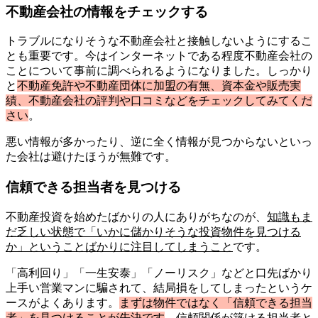
不動産会社の情報をチェックする
トラブルになりそうな不動産会社と接触しないようにするこ
とも重要です。今はインターネットである程度不動産会社の
ことについて事前に調べられるようになりました。しっかり
と
不動産免許や不動産団体に加盟の有無、資本金や販売実
績、不動産会社の評判や口コミなどをチェックしてみてくだ
さい
。
悪い情報が多かったり、逆に全く情報が見つからないといっ
た会社は避けたほうが無難です。
信頼できる担当者を見つける
不動産投資を始めたばかりの人にありがちなのが、
知識もま
だ乏しい状態で「いかに儲かりそうな投資物件を見つける
か」ということばかりに注目してしまうこと
です。
「高利回り」「一生安泰」「ノーリスク」などと口先ばかり
上手い営業マンに騙されて、結局損をしてしまったというケ
ースがよくあります。
まずは物件ではなく「信頼できる担当
者」を見つけることが先決です
。信頼関係が築ける担当者と