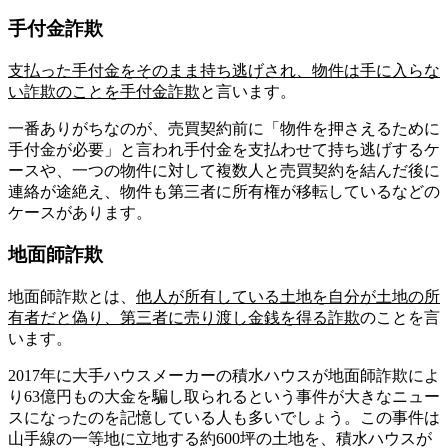
手付金詐欺
支払った手付金をそのまま持ち逃げされ、物件は手に入らな
い詐欺のことを手付金詐欺
と言います。
一番ありがちなのが、売買契約前に「物件を押さえるために
手付金が必要」と言われ手付金を支払わせて持ち逃げするケ
ースや、一つの物件に対して複数人と売買契約を結んだ後に
連絡が途絶え、物件も第三者に所有権が移転しているなどの
ケースがあります。
地面師詐欺
地面師詐欺とは、
他人が所有している土地を自分が土地の所
有者だと偽り、第三者に売り渡し金銭を得る詐欺
のことを言
います。
2017年に大手ハウスメーカーの積水ハウスが地面師詐欺によ
り63億円もの大金を騙し取られるという事件が大きなニュー
スになったのを記憶している人も多いでしょう。この事件は
山手線の一等地に立地する約600坪の土地を、積水ハウスが