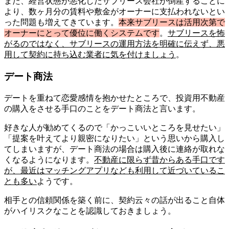
また、経営状態が悪化したサブリース会社が倒産することに
より、数ヶ月分の賃料や敷金がオーナーに支払われないとい
った問題も増えてきています。
本来サブリースは活用次第で
オーナーにとって優位に働くシステムです
。
サブリースを怖
がるのではなく、サブリースの運用方法を明確に伝えず、悪
用して契約に持ち込む業者に気を付けましょう
。
デート商法
デートを重ねて恋愛感情を抱かせたところで、投資用不動産
の購入をさせる手口のことをデート商法と言います。
好きな人が勧めてくるので「かっこいいところを見せたい」
「提案を叶えてより親密になりたい」という思いから購入し
てしまいますが、デート商法の場合は購入後に連絡が取れな
くなるようになります。
不動産に限らず昔からある手口です
が、最近はマッチングアプリなども利用して近づいているこ
とも多い
ようです。
相手との信頼関係を築く前に、契約云々の話が出ること自体
がハイリスクなことを認識しておきましょう。