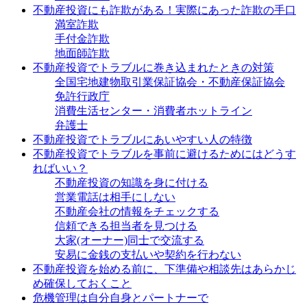
不動産投資にも詐欺がある！実際にあった詐欺の手口
満室詐欺
手付金詐欺
地面師詐欺
不動産投資でトラブルに巻き込まれたときの対策
全国宅地建物取引業保証協会・不動産保証協会
免許行政庁
消費生活センター・消費者ホットライン
弁護士
不動産投資でトラブルにあいやすい人の特徴
不動産投資でトラブルを事前に避けるためにはどうす
ればいい？
不動産投資の知識を身に付ける
営業電話は相手にしない
不動産会社の情報をチェックする
信頼できる担当者を見つける
大家(オーナー)同士で交流する
安易に金銭の支払いや契約を行わない
不動産投資を始める前に、下準備や相談先はあらかじ
め確保しておくこと
危機管理は自分自身とパートナーで