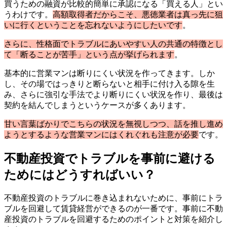
買うための融資が比較的簡単に承認になる「買える人」とい
うわけです。
高額取得者だからこそ、悪徳業者は真っ先に狙
いに行くということを忘れないようにしたいです
。
さらに、性格面でトラブルにあいやすい人の共通の特徴とし
て「断ることが苦手」という点が挙げられます
。
基本的に営業マンは断りにくい状況を作ってきます。しか
し、その場ではっきりと断らないと相手に付け入る隙を生
み、さらに強引な手法でより断りにくい状況を作り、最後は
契約を結んでしまうというケースが多くあります。
甘い言葉ばかりでこちらの状況を無視しつつ、話を推し進め
ようとするような営業マンにはくれぐれも注意が必要
です。
不動産投資でトラブルを事前に避ける
ためにはどうすればいい？
不動産投資のトラブルに巻き込まれないために、事前にトラ
ブルを回避して賃貸経営ができるのが一番です。事前に不動
産投資のトラブルを回避するためのポイントと対策を紹介し