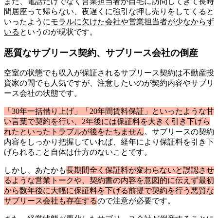
また、電話だけでなく営業担当者が自宅に訪問してきて長時
間居座って帰らない、夜遅くに強引な押し売りをしてくると
いったように
モラルに欠けた会社や営業担当者が少なからず
いる
というのが現状です。
悪質なサブリース契約、サブリース会社の倒産
空室の状態でも収入が保証されるサブリース契約は不動産投
資家の間でも人気ですが、注意したいのが契約内容やサブリ
ース会社の状態です。
「30年一括借り上げ」「20年間賃料保証」といったような甘
い言葉で契約を行い、2年後には保証料を大きく引き下げら
れたといったトラブルが後をたちません
。サブリースの契約
内容をしっかり把握していれば、経年により保証料を引き下
げられること自体は仕方のないことです。
しかし、あたかも
長期間全く保証料が変わらないと誤認させ
るような営業トークや、契約書の内容を意図的に伝えず最初
から数年後に大幅に保証料を下げる前提で契約を行う悪質な
サブリース会社も存在する
ので注意が必要です。