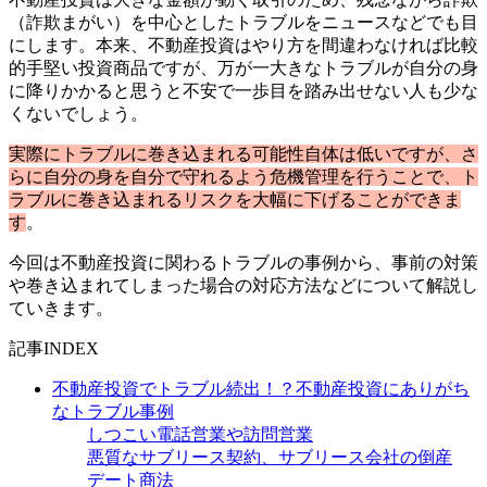
（詐欺まがい）を中心としたトラブルをニュースなどでも目
にします。本来、不動産投資はやり方を間違わなければ比較
的手堅い投資商品ですが、万が一大きなトラブルが自分の身
に降りかかると思うと不安で一歩目を踏み出せない人も少な
くないでしょう。
実際にトラブルに巻き込まれる可能性自体は低いですが、さ
らに自分の身を自分で守れるよう危機管理を行うことで、ト
ラブルに巻き込まれるリスクを大幅に下げることができま
す
。
今回は不動産投資に関わるトラブルの事例から、事前の対策
や巻き込まれてしまった場合の対応方法などについて解説し
ていきます。
記事INDEX
不動産投資でトラブル続出！？不動産投資にありがち
なトラブル事例
しつこい電話営業や訪問営業
悪質なサブリース契約、サブリース会社の倒産
デート商法