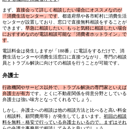
まず、
直接会って詳しく相談したい場合にオススメなのが
「消費生活センター」です
。都道府県や各市町村に消費生活
センターが設置しており、窓口で直接無料相談をすることが
できます。
早急に相談したい、もっと気軽に相談したい場合
におすすめなのが電話相談可能な「消費者ホットライン」で
す
。
電話料金は発生しますが「188番」に電話をするだけで、消
費生活センターや消費生活窓口に直接つながり、専門の相談
員とトラブル解決に向けての相談を行うことが可能です。
弁護士
行政機関やサービス以外で、トラブル解決の専門家といえば
弁護士が有力
です。とくに不動産関係を得意分野としている
弁護士は強い味方となってくれるでしょう。
しかし、弁護士への相談は他の相談方法と比べると高い料金
（相談料、顧問費用等）が発生してしまいます。
初回の相談
料を無料・格安で行っている弁護士もいるので、まずはそれ
らの弁護士事務所で相談してみると良いでしょう
。