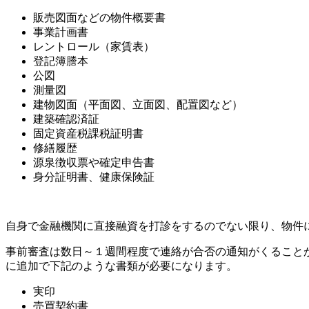
販売図面などの物件概要書
事業計画書
レントロール（家賃表）
登記簿謄本
公図
測量図
建物図面（平面図、立面図、配置図など）
建築確認済証
固定資産税課税証明書
修繕履歴
源泉徴収票や確定申告書
身分証明書、健康保険証
自身で金融機関に直接融資を打診をするのでない限り、物件
事前審査は数日～１週間程度で連絡が合否の通知がくること
に追加で下記のような書類が必要になります。
実印
売買契約書