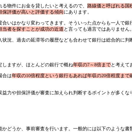
れる物件にお金を貸したいと考えるので、
路線価と呼ばれる国
担保評価が高いと評価する傾向
にあります。
度合いはかなり変わってきます。そういった点からも一人で銀
担当者を探すことが成功の近道
と言っても過言ではありません
入状況、過去の延滞等の履歴なども合わせて銀行は総合的に判
定しますが、ほとんどの銀行で概ね
年収の7～8倍まで
と考えて
場合は
年収の10倍程度という銀行もあれば年収の20倍程度ま
収益力や担保評価が審査に加えられ判断するポイントが多くな
。
能かどうか、事前審査を行います。一般的には以下のような書