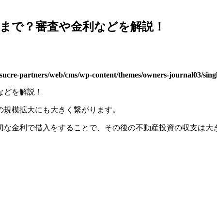
まで？審査や金利などを解説！
asucre-partners/web/cms/wp-content/themes/owners-journal03/sing
の規模拡大にも大きく繋がります。
切な金利で借入をすることで、その後の不動産投資の収支は大