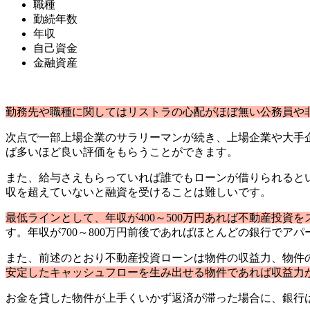
職種
勤続年数
年収
自己資金
金融資産
勤務先や職種に関してはリストラの心配がほぼ無い公務員や
次点で一部上場企業のサラリーマンが続き、上場企業や大手
ば多いほど良い評価をもらうことができます。
また、給与さえもらっていれば誰でもローンが借りられると
収を超えていないと融資を受けることは難しいです。
最低ラインとして、年収が400～500万円あれば不動産投資
す。年収が700～800万円前後であればほとんどの銀行でア
また、前述のとおり不動産投資ローンは物件の収益力、物件
安定したキャッシュフローを生み出せる物件であれば収益力
お金を貸した物件が上手くいかず返済が滞った場合に、銀行