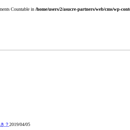
lements Countable in
/home/users/2/asucre-partners/web/cms/wp-cont
き？
2019/04/05