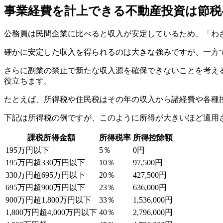
事業経費を計上できる不動産投資は節税
公務員は民間企業に比べると収入が安定しているため、「わ
確かに安定した収入を得られるのは大きな強みですが、一方
さらに副業の禁止で新たな収入源を確保できないことを考え
役立ちます。
たとえば、所得税や住民税はその年の収入から諸経費や各種
下記は所得税の例ですが、このように所得が大きいほど適用
課税所得金額
所得税率
所得控除額
195万円以下
5％
0円
195万円超330万円以下
10％
97,500円
330万円超695万円以下
20％
427,500円
695万円超900万円以下
23％
636,000円
900万円超1,800万円以下
33％
1,536,000円
1,800万円超4,000万円以下
40％
2,796,000円