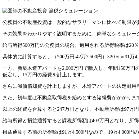
公務員の不動産投資は一般的なサラリーマンに比べて制限が
その効果をわかりやすく説明するために、簡単なシミュレー
給与所得500万円の公務員の場合、適用される所得税率は20％で
具体的に計算すると、（500万円-42万7,500円）×20％
一方、新築木造アパートを2,000万円で購入し、年間150
仮定し、15万円の経費を計上します。
さらに減価償却費を計上しますが、木造アパートの法定耐用年数は2
また、初年度は不動産取得税を始めとする諸経費がかかります。相
以上の経費を合算すると247万円となり、不動産所得は97万
給与所得と損益通算すると課税所得額は403万円となり、所得税は（4
損益通算する前の所得税は91万4,500円なので、19万4,00