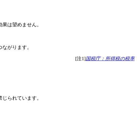
効果は望めません。
つながります。
[注1]
国税庁：所得税の税率
禁じられています。