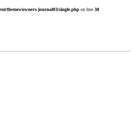
ent/themes/owners-journal03/single.php
on line
38