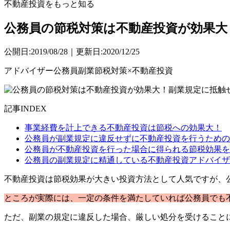
不動産投資をもっと知る
公務員の節税対策は不動産投資が効果大
公開日:2019/08/28｜更新日:2020/12/25
アドバイザー
公務員
副業
節税対策×不動産投資
記事INDEX
事業経費を計上できる不動産投資は節税への効果大！
公務員が副業規定に違反せずに不動産投資を行うための
公務員が不動産投資を行った場合に得られる節税効果を
公務員の副業規定に精通している不動産投資アドバイザ
不動産投資は節税効果が大きい投資方法として人気ですが、
ところが実際には、一定の条件を満たしていれば公務員でも
ただ、副業の規定に違反した場合、厳しい処分を受けること