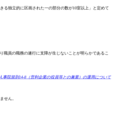
きる独立的に区画された一の部分の数が10室以上」と定めて
より職員の職務の遂行に支障が生じないことが明らかであるこ
人事院規則14-8（営利企業の役員等との兼業）の運用について
りません。