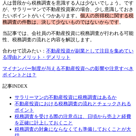
人は普段から税務調査を意識する人は少ないでしょう。です
が、サラリーマンで不動産投資家の場合、少し意識しておき
たいポイントがいくつかあります。
個人の所得税に関する税
務調査の件数は、決して少ないものではないからです
。
当記事では、会社員の不動産投資に税務調査が行われる可能
性、税務調査の流れと内容を解説します。
合わせて読みたい：
不動産投資が副業として注目を集めてい
る理由とメリット・デメリット
マイナンバー制度が与える不動産投資への影響や注意すべき
ポイントとは？
記事INDEX
サラリーマンの不動産投資に税務調査はあるか
不動産投資における税務調査の流れとチェックされる
ポイント
税務調査を受ける際の注意点は、日頃から売上と経費
を正確に計上しておくこと
税務調査の対象にならなくても準備しておくことが大
切