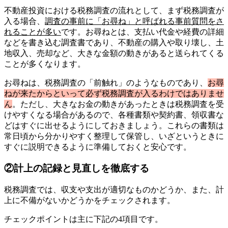
不動産投資における税務調査の流れとして、まず税務調査が
入る場合、
調査の事前に「お尋ね」と呼ばれる事前質問をさ
れることが多い
です。お尋ねとは、支払い代金や経費の詳細
などを書き込む調査書であり、不動産の購入や取り壊し、土
地収入、売却など、大きな金額の動きがあると送られてくる
ことが多くなります。
お尋ねは、税務調査の「前触れ」のようなものであり、
お尋
ねが来たからといって必ず税務調査が入るわけではありませ
ん
。ただし、大きなお金の動きがあったときは税務調査を受
けやすくなる場合があるので、各種書類や契約書、領収書な
どはすぐに出せるようにしておきましょう。これらの書類は
常日頃から分かりやすく整理して保管し、いざというときに
すぐに説明できるように準備しておくと安心です。
②計上の記録と見直しを徹底する
税務調査では、収支や支出が適切なものかどうか、また、計
上に不備がないかどうかをチェックされます。
チェックポイントは主に下記の4項目です。