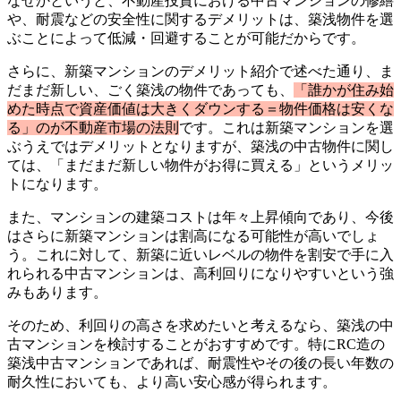
なぜかというと、不動産投資における中古マンションの修繕
や、耐震などの安全性に関するデメリットは、築浅物件を選
ぶことによって低減・回避することが可能だからです。
さらに、新築マンションのデメリット紹介で述べた通り、ま
だまだ新しい、ごく築浅の物件であっても、
「誰かが住み始
めた時点で資産価値は大きくダウンする＝物件価格は安くな
る」のが不動産市場の法則
です。これは新築マンションを選
ぶうえではデメリットとなりますが、築浅の中古物件に関し
ては、「まだまだ新しい物件がお得に買える」というメリッ
トになります。
また、マンションの建築コストは年々上昇傾向であり、今後
はさらに新築マンションは割高になる可能性が高いでしょ
う。これに対して、新築に近いレベルの物件を割安で手に入
れられる中古マンションは、高利回りになりやすいという強
みもあります。
そのため、利回りの高さを求めたいと考えるなら、築浅の中
古マンションを検討することがおすすめです。特にRC造の
築浅中古マンションであれば、耐震性やその後の長い年数の
耐久性においても、より高い安心感が得られます。