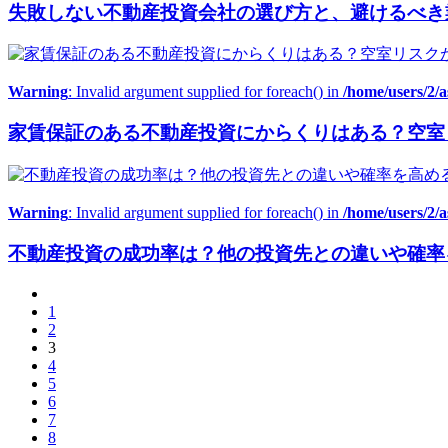
失敗しない不動産投資会社の選び方と、避けるべき
Warning
: Invalid argument supplied for foreach() in
/home/users/2/
家賃保証のある不動産投資にからくりはある？空室
Warning
: Invalid argument supplied for foreach() in
/home/users/2/
不動産投資の成功率は？他の投資先との違いや確率
1
2
3
4
5
6
7
8