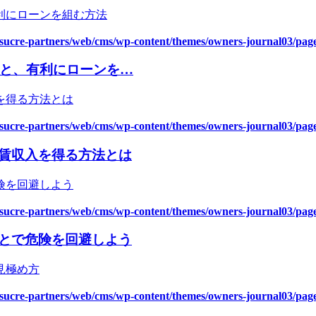
asucre-partners/web/cms/wp-content/themes/owners-journal03/pag
場と、有利にローンを…
asucre-partners/web/cms/wp-content/themes/owners-journal03/pag
賃収入を得る方法とは
asucre-partners/web/cms/wp-content/themes/owners-journal03/pag
とで危険を回避しよう
asucre-partners/web/cms/wp-content/themes/owners-journal03/pag