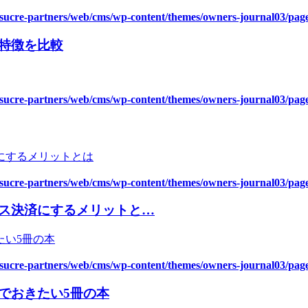
asucre-partners/web/cms/wp-content/themes/owners-journal03/pag
特徴を比較
asucre-partners/web/cms/wp-content/themes/owners-journal03/pag
asucre-partners/web/cms/wp-content/themes/owners-journal03/pag
ス決済にするメリットと…
asucre-partners/web/cms/wp-content/themes/owners-journal03/pag
でおきたい5冊の本