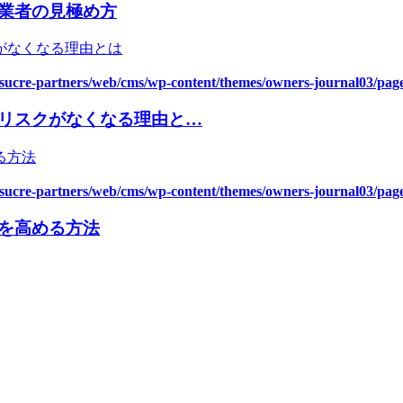
業者の見極め方
asucre-partners/web/cms/wp-content/themes/owners-journal03/pag
リスクがなくなる理由と…
asucre-partners/web/cms/wp-content/themes/owners-journal03/pag
を高める方法