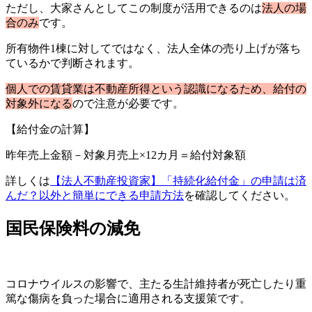
ただし、大家さんとしてこの制度が活用できるのは
法人の場
合のみ
です。
所有物件1棟に対してではなく、法人全体の売り上げが落ち
ているかで判断されます。
個人での賃貸業は不動産所得という認識になるため、給付の
対象外になる
ので注意が必要です。
【給付金の計算】
昨年売上金額－対象月売上×12カ月＝給付対象額
詳しくは
【法人不動産投資家】「持続化給付金」の申請は済
んだ？以外と簡単にできる申請方法
を確認してください。
国民保険料の減免
コロナウイルスの影響で、主たる生計維持者が死亡したり重
篤な傷病を負った場合に適用される支援策です。