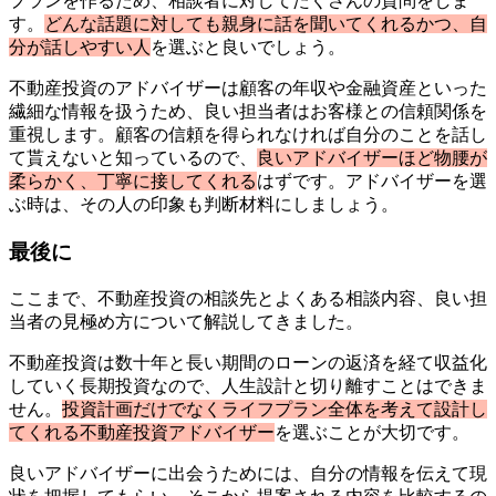
プランを作るため、相談者に対してたくさんの質問をしま
す。
どんな話題に対しても親身に話を聞いてくれるかつ、自
分が話しやすい人
を選ぶと良いでしょう。
不動産投資のアドバイザーは顧客の年収や金融資産といった
繊細な情報を扱うため、良い担当者はお客様との信頼関係を
重視します。顧客の信頼を得られなければ自分のことを話し
て貰えないと知っているので、
良いアドバイザーほど物腰が
柔らかく、丁寧に接してくれる
はずです。アドバイザーを選
ぶ時は、その人の印象も判断材料にしましょう。
最後に
ここまで、不動産投資の相談先とよくある相談内容、良い担
当者の見極め方について解説してきました。
不動産投資は数十年と長い期間のローンの返済を経て収益化
していく長期投資なので、人生設計と切り離すことはできま
せん。
投資計画だけでなくライフプラン全体を考えて設計し
てくれる不動産投資アドバイザー
を選ぶことが大切です。
良いアドバイザーに出会うためには、自分の情報を伝えて現