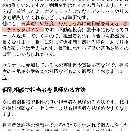
のは難しいのですが、判断材料はたくさん得られます。たと
えば、前述したようにメリットだけでなくデメリットやリス
クも解説してくれるかどうかは重要です。
他にも、
言葉遣いや態度、身だしなみに違和感を覚えないか
もチェックポイント
です。不動産投資は数十年にわたってロ
ーンを返済していくもので、担当者との付き合いも必然的に
長くなります。相手に対して違和感を感じる場合、あまり相
性が良いとは考えられず、長期にわたって良い関係を築くの
は難しいかもしれません。
セミナーに参加している人の雰囲気や質疑応答などで、担当
者の空気感や受答えの対応などもよく観察しておきましょ
う
。
個別相談で担当者を見極める方法
次に個別相談で相性の良い担当者を見極める方法です。1対1
の個別相談なら、セミナーよりも担当者を見極めやすくなり
ます。
担当者は顧客の情報をできるだけ多く仕入れて個人に合った