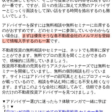
状を把握してもらい、そこから提案される内容を比較するの
が一番です。ですが、日々の生活に加えて大勢のアドバイザ
ーとじっくり面談をして深い話をする時間を捻出するのも難
しいでしょう。
アドバイザーを探すには無料相談や無料セミナーに出席する
のがおすすめです。どのセミナーに参加していいかわからな
い場合は、
まずは優良そうな各不動産会社のメルマガを登録
して情報入手するのも一案
です。
不動産投資の無料相談やセミナーは、ネットでも簡単に探す
ことができます。無料でプロの意見を聞くことができるの
で、積極的に活用していきましょう。
投資用不動産の売買を行うアスクルパートナーズでは無料セ
ミナーを開催していますし、無料の個別相談も行っていま
す。サイトにはアドバイザーの顔写真とともにプロフィール
が載っているので、相談を申込む時に感じる不安も軽くなり
ます。まずはこのような会社に相談してみて、信頼できる自
分だけの不動産投資アドバイザーを見つけましょう。
▼アドバイザー選びに迷ったら？体験マンガで一緒に学ぼ
う！▼
【
①マンガで学ぶ！はじめての不動産投資 セミナー参加