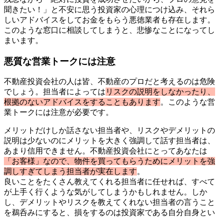
聞きたい！」と不安に思う投資家の心理につけ込み、それら
しいアドバイスをしてお金をもらう悪徳業者も存在します。
このような窓口に相談してしまうと、悲惨なことになってし
まいます。
悪質な営業トークには注意
不動産投資会社の人は皆、不動産のプロだと考えるのは危険
でしょう。担当者によっては
リスクの説明をしなかったり、
根拠のないアドバイスをすることもあります
。このような営
業トークには注意が必要です。
メリットだけしか話さない担当者や、リスクやデメリットの
説明は少ないのにメリットを大きく強調して話す担当者は、
あまり信用できません。不動産投資会社にとってあなたは
「お客様」なので、物件を買ってもらうためにメリットを強
調しすぎてしまう担当者が実在します
。
良いことをたくさん教えてくれる担当者に任せれば、すべて
が上手く行くような気がしてしまうかもしれません。しか
し、デメリットやリスクを教えてくれない担当者の言うこと
を鵜呑みにすると、損をするのは投資家である自分自身とい