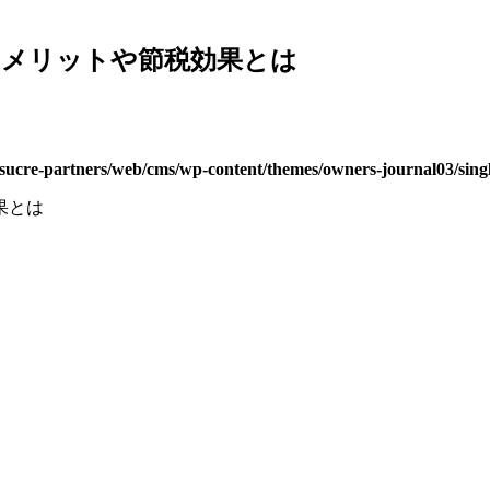
？メリットや節税効果とは
asucre-partners/web/cms/wp-content/themes/owners-journal03/sing