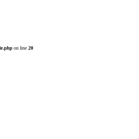
le.php
on line
20