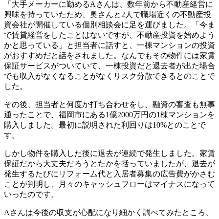
「大手メーカーに勤めるAさんは、数年前から不動産経営に
興味を持っていたため、奥さんと2人で職場近くの不動産投
資会社が開催している個別相談会に足を運びました。「今ま
で賃貸経営をしたことはないですが、不動産投資を始めよう
かと思っている」と担当者に話すと、一棟マンションの投資
がおすすめだと話をされました。なんでもその物件には家賃
保証サービスがついていて、一棟投資だと退去者が出た場合
でも収入がなくなることがなくリスク分散できるとのことで
した。
その後、担当者と何度か打ち合わせをし、融資の審査も無事
通ったことで、福岡市にある1億2000万円の1棟マンションを
購入しました。最初に説明された利回りは10%とのことで
す。
しかし物件を購入した後に退去が連続で発生しました。家賃
保証だから大丈夫だろうとたかを括っていましたが、退去が
発生するたびにリフォーム代と入居者募集の広告費がかさむ
ことが判明し、月々のキャッシュフローはマイナスになって
いったのです。
Aさんは今後の収支が心配になり細かく調べてみたところ、