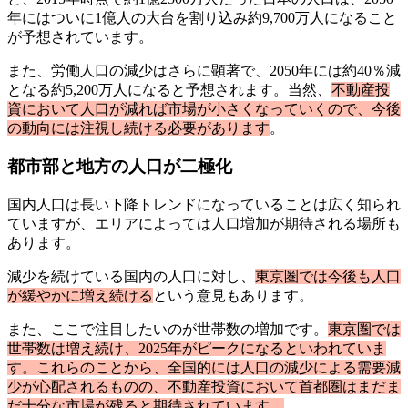
年にはついに1億人の大台を割り込み約9,700万人になること
が予想されています。
また、労働人口の減少はさらに顕著で、2050年には約40％減
となる約5,200万人になると予想されます。当然、
不動産投
資において人口が減れば市場が小さくなっていくので、今後
の動向には注視し続ける必要があります
。
都市部と地方の人口が二極化
国内人口は長い下降トレンドになっていることは広く知られ
ていますが、エリアによっては人口増加が期待される場所も
あります。
減少を続けている国内の人口に対し、
東京圏では今後も人口
が緩やかに増え続ける
という意見もあります。
また、ここで注目したいのが世帯数の増加です。
東京圏では
世帯数は増え続け、2025年がピークになるといわれていま
す。これらのことから、全国的には人口の減少による需要減
少が心配されるものの、不動産投資において首都圏はまだま
だ十分な市場が残ると期待されています。