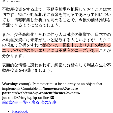
不動産投資をする上で、不動産相場を把握しておくことは大
切です。特に不動産相場に影響を与えるであろう要因につい
ても、情報収集し分析力を高めることで、今後の価格推移を
予測できるようになるでしょう。
また、少子高齢化とそれに伴う人口減少の影響で、日本での
不動産投資には未来がないと悲観する人もいますが、ミクロ
の視点で分析をすれば
都心への一極集中により人口の増える
エリアや立地の良いエリアには不動産のニーズがある
ことが
分かります。
表面的な情報に惑わされず、綿密な分析をして利益を生む不
動産投資を心掛けましょう。
Warning
: count(): Parameter must be an array or an object that
implements Countable in
/home/users/2/asucre-
partners/web/cms/wp-content/themes/owners-
journal03/single.php
on line
38
前の記事
一覧へ戻る
次の記事
Facebook