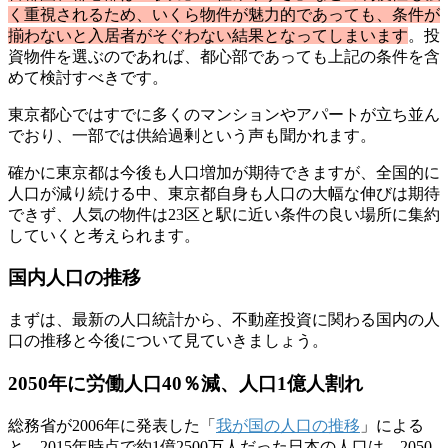
く重視されるため、いくら物件が魅力的であっても、条件が
揃わないと入居者がそぐわない結果となってしまいます
。投
資物件を選ぶのであれば、都心部であっても上記の条件を含
めて検討すべきです。
東京都心ではすでに多くのマンションやアパートが立ち並ん
でおり、一部では供給過剰という声も聞かれます。
確かに東京都は今後も人口増加が期待できますが、全国的に
人口が減り続ける中、東京都自身も人口の大幅な伸びは期待
できず、人気の物件は23区と駅に近い条件の良い場所に集約
していくと考えられます。
国内人口の推移
まずは、最新の人口統計から、不動産投資に関わる国内の人
口の推移と今後について見ていきましょう。
2050年に労働人口40％減、人口1億人割れ
総務省が2006年に発表した「
我が国の人口の推移
」による
と、2015年時点で約1億2500万人だった日本の人口は、2050