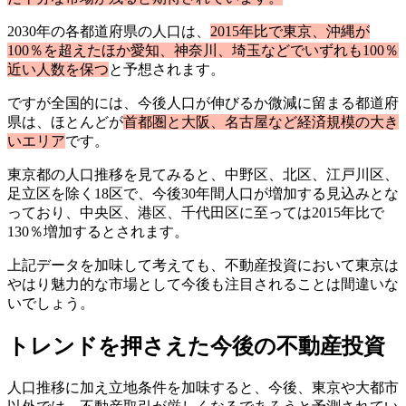
2030年の各都道府県の人口は、
2015年比で東京、沖縄が
100％を超えたほか愛知、神奈川、埼玉などでいずれも100％
近い人数を保つ
と予想されます。
ですが全国的には、今後人口が伸びるか微減に留まる都道府
県は、ほとんどが
首都圏と大阪、名古屋など経済規模の大き
いエリア
です。
東京都の人口推移を見てみると、中野区、北区、江戸川区、
足立区を除く18区で、今後30年間人口が増加する見込みとな
っており、中央区、港区、千代田区に至っては2015年比で
130％増加するとされます。
上記データを加味して考えても、不動産投資において東京は
やはり魅力的な市場として今後も注目されることは間違いな
いでしょう。
トレンドを押さえた今後の不動産投資
人口推移に加え立地条件を加味すると、今後、東京や大都市