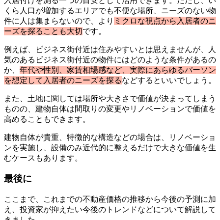
入居付けを測る一つの目安として活用できます。ただし、い
くら人口が増加するエリアでも不便な場所、ニーズのない物
件に人は集まらないので、より
ミクロな視点から入居者のニ
ーズを探ることも大切
です。
例えば、ビジネス街付近は住みやすいとは思えませんが、人
気のあるビジネス街付近の物件にはどのような条件があるの
か、
年代や性別、家賃相場感など、実際にあらゆるパーソン
を想定して入居者のニーズを探る
などするといいでしょう。
また、土地に関しては場所や大きさで価値が決まってしまう
ものの、建物自体は間取りの変更やリノベーションで価値を
高めることもできます。
建物自体が貴重、特徴的な構造などの場合は、リノベーショ
ンを実施し、設備のみ近代的に整えるだけで大きな価値を生
むケースもあります。
最後に
ここまで、これまでの不動産価格の推移から今後の予測に加
え、投資家が抑えたい今後のトレンドなどについて解説して
きました。