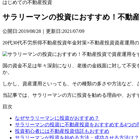
はじめての不動産投資
サラリーマンの投資におすすめ！不動
公開日:2019/08/28｜更新日:2021/07/09
20代
30代
不労所得
不動産投資
年金対策×不動産投資
資産運用
国の資金不足は年々深刻になり、老後の金銭面に対して不安
か。
しかし、資産運用といっても、その種類の多さや方法など、
当記事では、サラリーマンの方に投資を勧める理由や、おす
目次
なぜサラリーマンに投資がおすすめ？
サラリーマンの投資に不動産投資をおすすめする4つの
投資初心者には不動産投資信託もおすすめ
サラリーマンが投資を始める方法・成功させる方法は？