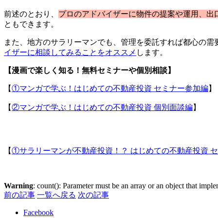
前述のとおり、
プロのアドバイザーに物件の提案や運用、出
ともできます。
また、地方のサラリーマンでも、管理を委託すれば都心の需
イザーに相談してみることをオススメ
します。
【漫画で楽しく知る！無料セミナーや個別相談】
【
①マンガで学ぶ！はじめての不動産投資 セミナー参加編
】
【
②マンガで学ぶ！はじめての不動産投資 個別面談編
】
【
①サラリーマンが不動産投資！？ はじめての不動産投資 
Warning
: count(): Parameter must be an array or an object that imp
前の記事
一覧へ戻る
次の記事
Facebook