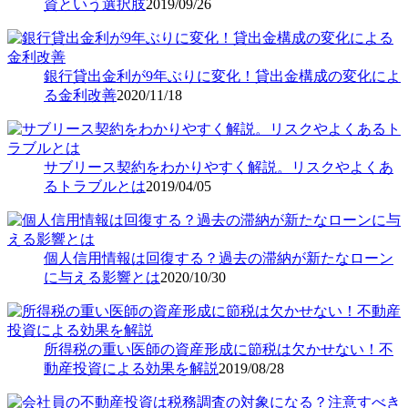
資という選択肢
2019/09/26
銀行貸出金利が9年ぶりに変化！貸出金構成の変化によ
る金利改善
2020/11/18
サブリース契約をわかりやすく解説。リスクやよくあ
るトラブルとは
2019/04/05
個人信用情報は回復する？過去の滞納が新たなローン
に与える影響とは
2020/10/30
所得税の重い医師の資産形成に節税は欠かせない！不
動産投資による効果を解説
2019/08/28