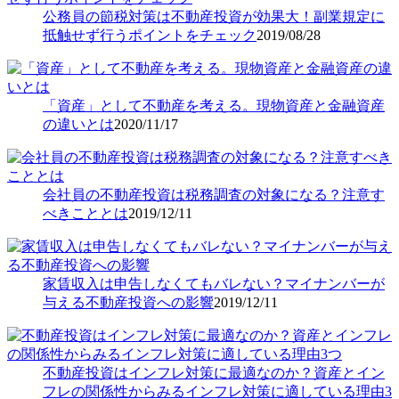
公務員の節税対策は不動産投資が効果大！副業規定に
抵触せず行うポイントをチェック
2019/08/28
「資産」として不動産を考える。現物資産と金融資産
の違いとは
2020/11/17
会社員の不動産投資は税務調査の対象になる？注意す
べきこととは
2019/12/11
家賃収入は申告しなくてもバレない？マイナンバーが
与える不動産投資への影響
2019/12/11
不動産投資はインフレ対策に最適なのか？資産とイン
フレの関係性からみるインフレ対策に適している理由3