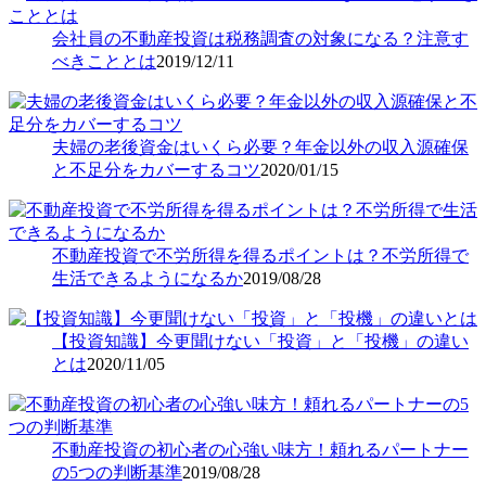
会社員の不動産投資は税務調査の対象になる？注意す
べきこととは
2019/12/11
夫婦の老後資金はいくら必要？年金以外の収入源確保
と不足分をカバーするコツ
2020/01/15
不動産投資で不労所得を得るポイントは？不労所得で
生活できるようになるか
2019/08/28
【投資知識】今更聞けない「投資」と「投機」の違い
とは
2020/11/05
不動産投資の初心者の心強い味方！頼れるパートナー
の5つの判断基準
2019/08/28